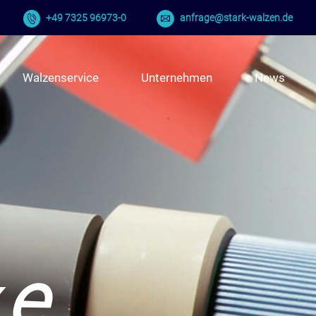
+49 7325 96973-0
anfrage@stark-walzen.de
Walzenservice
Unternehmen
News
k
e